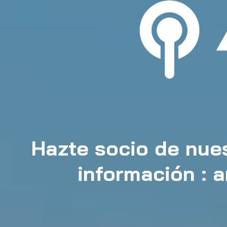
Hazte socio de nues
información :
a