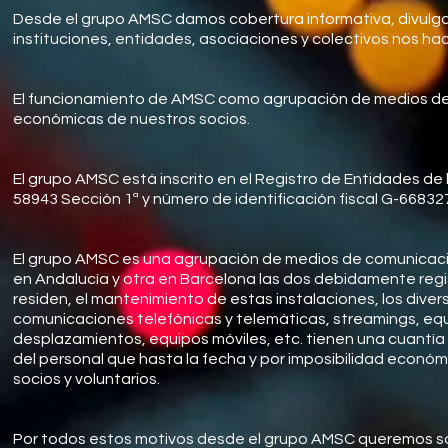
Desde el grupo AMSC damos cobertura informativa, divulga
instituciones, entidades, asociaciones y colectivos nos hac
El funcionamiento de AMSC como agrupación de medios de 
económicas de nuestros socios.
El grupo AMSC está inscrito en el Registro de Entidades de 
58943 Sección 1ª y número de identificación fiscal G-66832
El grupo AMSC es una agrupación de medios de comunicaci
en Andalucía y otra en Barcelona las dos debidamente reg
residen, el mantenimiento de estas instalaciones, los dive
comunicaciones telefónicas y telemáticas, streamings, equip
desplazamientos, equipos móviles, etc. tienen una cuantía to
del personal que hasta la fecha y por imposibilidad econ
socios y voluntarios.
Por todos estos motivos desde el grupo AMSC queremos sol